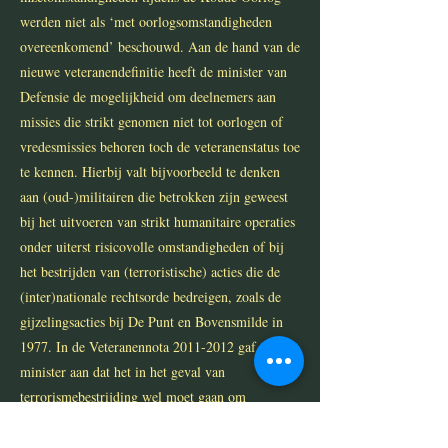
werden niet als ‘met oorlogsomstandigheden
overeenkomend’ beschouwd. Aan de hand van de
nieuwe veteranendefinitie heeft de minister van
Defensie de mogelijkheid om deelnemers aan
missies die strikt genomen niet tot oorlogen of
vredesmissies behoren toch de veteranenstatus toe
te kennen. Hierbij valt bijvoorbeeld te denken
aan (oud-)militairen die betrokken zijn geweest
bij het uitvoeren van strikt humanitaire operaties
onder uiterst risicovolle omstandigheden of bij
het bestrijden van (terroristische) acties die de
(inter)nationale rechtsorde bedreigen, zoals de
gijzelingsacties bij De Punt en Bovensmilde in
1977. In de Veteranennota
2011-2012
gaf de
minister aan dat het in het geval van
terrorismebestrijding wel moet gaan om
“langdurige en omvangrijke acties in het hoge
geweldsspectrum, op Nederlands grondgebied en