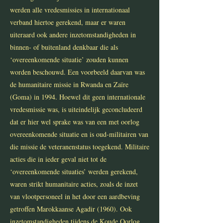
werden alle vredesmissies in internationaal
verband hiertoe gerekend, maar er waren
uiteraard ook andere inzetomstandigheden in
binnen- of buitenland denkbaar die als
‘overeenkomende situatie’ zouden kunnen
worden beschouwd. Een voorbeeld daarvan was
de humanitaire missie in Rwanda en Zaïre
(Goma) in 1994. Hoewel dit geen internationale
vredesmissie was, is uiteindelijk geconcludeerd
dat er hier wel sprake was van een met oorlog
overeenkomende situatie en is oud-militairen van
die missie de veteranenstatus toegekend. Militaire
acties die in ieder geval niet tot de
‘overeenkomende situaties’ werden gerekend,
waren strikt humanitaire acties, zoals de inzet
van vlootpersoneel in het door een aardbeving
getroffen Marokkaanse Agadir (1960). Ook
inzetomstandigheden tijdens de Koude Oorlog