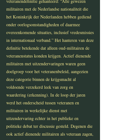
veteranendefinitie gehanteerd: “Alle gewezen
militairen met de Nederlandse nationaliteit die
het Koninkrijk der Nederlanden hebben gediend
onder oorlogsomstandigheden of daarmee
overeenkomende situaties, inclusief vredesmissies
in internationaal verband.” Het hanteren van deze
definitie betekende dat alleen oud-militairen de
veteranenstatus konden krijgen. Actief dienende
militairen met uitzendervaringen waren geen
doelgroep voor het veteranenbeleid, aangezien
deze categorie binnen de krijgsmacht al
voldoende verzekerd leek van zorg en
waardering (erkenning). In de loop der jaren
werd het onderscheid tussen veteranen en
militairen in werkelijke dienst met
uitzendervaring echter in het publieke en
politieke debat ter discussie gesteld. Degenen die
ook actief dienende militairen als veteraan zagen,