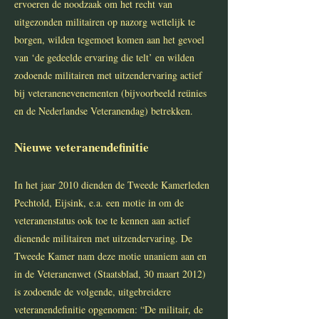
ervoeren de noodzaak om het recht van
uitgezonden militairen op nazorg wettelijk te
borgen, wilden tegemoet komen aan het gevoel
van ‘de gedeelde ervaring die telt’ en wilden
zodoende militairen met uitzendervaring actief
bij veteranenevenementen (bijvoorbeeld reünies
en de Nederlandse Veteranendag) betrekken.
Nieuwe veteranendefinitie
In het jaar 2010 dienden de Tweede Kamerleden
Pechtold, Eijsink, e.a. een motie in om de
veteranenstatus ook toe te kennen aan actief
dienende militairen met uitzendervaring. De
Tweede Kamer nam deze motie unaniem aan en
in de Veteranenwet (Staatsblad, 30 maart 2012)
is zodoende de volgende, uitgebreidere
veteranendefinitie opgenomen: “De militair, de