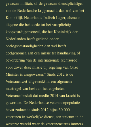
gewezen militair, of de gewezen dienstplichtige,
van de Nederlandse krijgsmacht, dan wel van het
Koninklijk Nederlands-Indisch Leger, alsmede
diegene die behoorde tot het vaarplichtig
koopvaardijpersoneel, die het Koninkrijk der
Nederlanden heeft gediend onder
oorlogsomstandigheden dan wel heeft
deelgenomen aan een missie ter handhaving of
bevordering van de internationale rechtsorde
voor zover deze missie bij regeling van Onze
Minister is aangewezen.” Sinds 2012 is de
Veteranenwet uitgewerkt in een algemene
maatregel van bestuur, het zogeheten
Veteranenbesluit dat medio 2014 van kracht is
geworden. De Nederlandse veteranenpopulatie
bevat zodoende sinds 2012 bijna 30.000
veteranen in werkelijke dienst, een unicum in de
westerse wereld waar de veteranenstatus immers