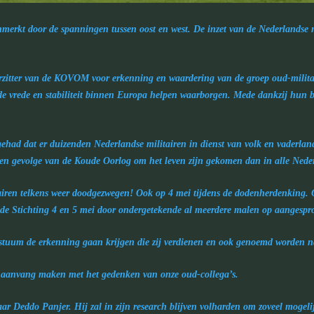
erkt door de spanningen tussen oost en west. De inzet van de Nederlandse mi
orzitter van de KOVOM voor erkenning en waardering van de groep oud-militai
de vrede en stabiliteit binnen Europa helpen waarborgen. Mede dankzij hun bi
 gehad dat er duizenden Nederlandse militairen in dienst van volk en vaderlan
n gevolge van de Koude Oorlog om het leven zijn gekomen dan in alle Nederla
itairen telkens weer doodgezwegen! Ook op 4 mei tijdens de dodenherdenking.
n de Stichting 4 en 5 mei door ondergetekende al meerdere malen op aangespr
 postuum de erkenning gaan krijgen die zij verdienen en ook genoemd worden n
n aanvang maken met het gedenken van onze oud-collega’s.
naar Deddo Panjer. Hij zal in zijn research blijven volharden om zoveel mogeli