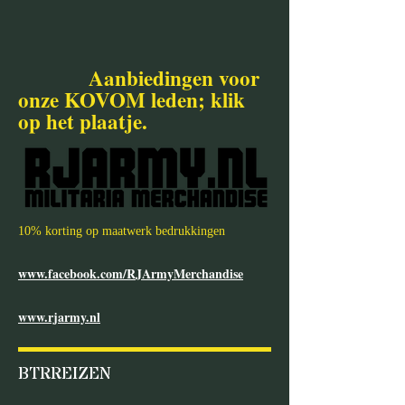
Aanbiedingen voor
onze KOVOM leden; klik
op het plaatje.
10% korting op maatwerk bedrukkingen
www.facebook.com/RJArmyMerchandise
www.rjarmy.nl
BTRREIZEN