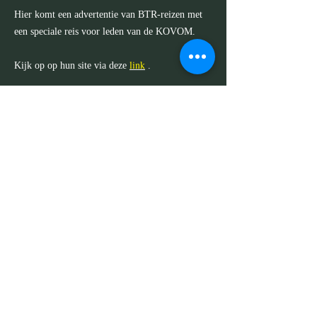
Hier komt een advertentie van BTR-reizen met
een speciale reis voor leden van de KOVOM.
link
Kijk op op hun site via deze
.
KOVOM COPYRIGHT 2024